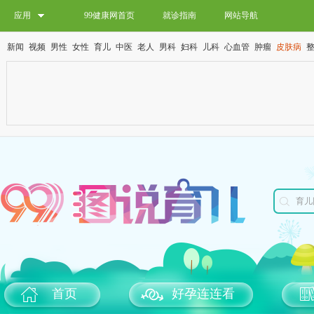
应用
99健康网首页
就诊指南
网站导航
新闻
视频
男性
女性
育儿
中医
老人
男科
妇科
儿科
心血管
肿瘤
皮肤病
首页
好孕连连看