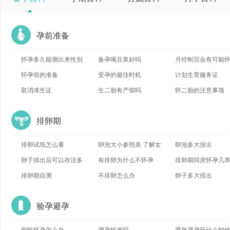
孕前准备
怀孕多久能测出来性别
备孕喝豆浆好吗
月经刚完会有可能
怀孕前的准备
受孕的最佳时机
吗
计划生育服务证
取消准生证
生二胎有产假吗
怀二胎的注意事项
排卵期
排卵试纸怎么看
卵泡大小参照表 了解女
卵泡多大排出
卵子排出后可以存活多
性
有排卵为什么不怀孕
排卵期同房怀孕几
久
排卵期自测
不排卵怎么办
卵子多大排出
验孕避孕