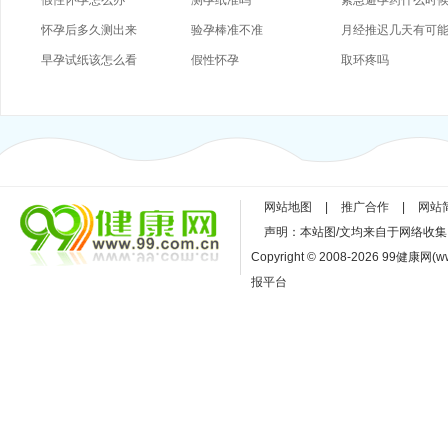
假性怀孕怎么办
测孕纸准吗
紧急避孕药什么时
怀孕后多久测出来
验孕棒准不准
月经推迟几天有可
早孕试纸该怎么看
假性怀孕
孕
取环疼吗
网站地图
|
推广合作
|
网站
声明：本站图/文均来自于网络收
Copyright © 2008-2026 99健康网(w
报平台