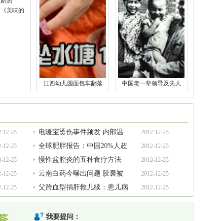
片《美味的
江西幼儿园面包车翻落
中国老一辈领导及夫人
电暖宝烫伤事件频发 内部温
2-12-25
2012-12-25
度过高隐患
全球肥胖报告：中国20%人超
2-12-25
2012-12-25
重
慢性盆腔炎的五种食疗方法
2-12-25
2012-12-25
云南白药今曝出问题 胶囊被
2-12-25
2012-12-25
查水分项不
父跨血型捐肝救儿续：患儿病
2-12-25
2012-12-25
情基本稳
我要提问：