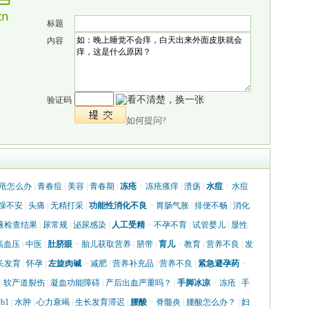
标题
内容
验证码
如何提问?
疮怎么办
|
青春痘
|
美容
|
青春期
|
冻疮
>
冻疮瘙痒
|
溃疡
|
水痘
>
水痘
躁不安
|
头痛
|
无精打采
|
功能性消化不良
>
胃肠气胀
|
排便不畅
|
消化
液检查结果
|
尿常规
|
泌尿感染
|
人工受精
>
不孕不育
|
试管婴儿
|
显性
高血压
|
中医
|
肚脐眼
>
胎儿获取营养
|
脐带
|
育儿
>
教育
|
营养不良
|
发
长发育
|
怀孕
|
左旋肉碱
>
减肥
|
营养补充品
|
营养不良
|
紧急避孕药
>
|
软产道裂伤
|
凝血功能障碍
|
产后出血严重吗？
|
手脚冰凉
>
冻疮
|
手
b1
|
水肿
|
心力衰竭
|
生长发育滞迟
|
腰酸
>
脊髓炎
|
腰酸怎么办？
|
妇