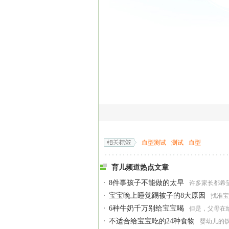
血型测试
测试
血型
育儿频道热点文章
8件事孩子不能做的太早
许多家长都希
宝宝晚上睡觉踢被子的8大原因
找准宝
6种牛奶千万别给宝宝喝
但是，父母在
不适合给宝宝吃的24种食物
婴幼儿的