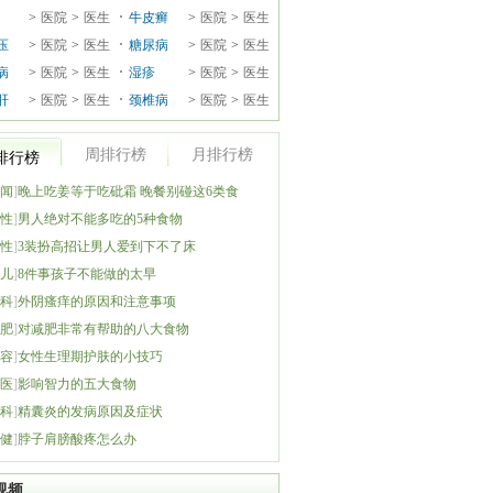
>
医院
>
医生
牛皮癣
>
医院
>
医生
压
>
医院
>
医生
糖尿病
>
医院
>
医生
病
>
医院
>
医生
湿疹
>
医院
>
医生
肝
>
医院
>
医生
颈椎病
>
医院
>
医生
周排行榜
月排行榜
排行榜
闻
]
晚上吃姜等于吃砒霜 晚餐别碰这6类食
性
]
男人绝对不能多吃的5种食物
性
]
3装扮高招让男人爱到下不了床
儿
]
8件事孩子不能做的太早
科
]
外阴瘙痒的原因和注意事项
肥
]
对减肥非常有帮助的八大食物
容
]
女性生理期护肤的小技巧
医
]
影响智力的五大食物
科
]
精囊炎的发病原因及症状
健
]
脖子肩膀酸疼怎么办
视频