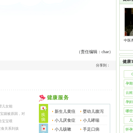
中医
篇
（责任编辑：chae）
健康T
分享到：
孕期
云姓
孕妇
望儿女能
哪些
新生儿黄疸
婴幼儿腹泻
宝踢被原因，对
疾
食搭
病
小儿厌食症
小儿哮喘
儿
给宝宝喂
饮食关系到孩
小儿咳嗽
手足口病
怀孕