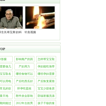
养生长寿宝典\妇科
针灸视频
OP
O形腿
影响顺产的因
怎样帮宝宝取
素
名字
需要做几
产妇用力
孕妇能吃海带
次b超
宝宝取名
哪些食物可以
哪些孕妇需要
大全
防辐射
警惕糖尿病
可以用电
产后吃西瓜好
产后恢复紧致
吹风吗
不好
肌肤的方法
常见的饮
怀孕吃荔枝
宝宝少甜食原
配是错误
因
童天地
附件炎会影响
防辐射服洗涤
的
怀孕吗
方法
期间能过
2012年古姓男
孩子干咳的食