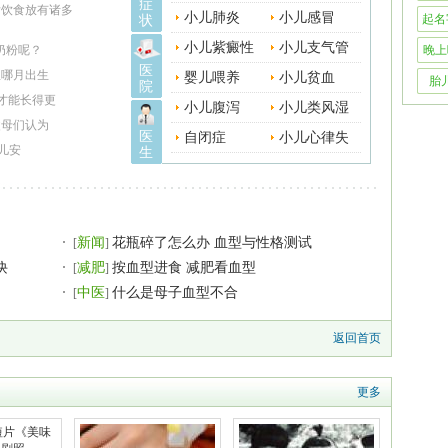
症
后饮食放有诸多
性
小儿肺炎
小儿感冒
起名
状
小儿紫癜性
小儿支气管
奶粉呢？
晚上
医
宝哪月出生
肾炎
婴儿喂养
炎
小儿贫血
胎
院
才能长得更
小儿腹泻
小儿类风湿
父母们认为
医
自闭症
病
小儿心律失
儿安
生
常
新闻
花瓶碎了怎么办 血型与性格测试
[
]
诀
减肥
按血型进食 减肥看血型
[
]
中医
什么是母子血型不合
[
]
返回首页
更多