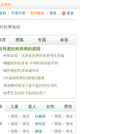
热点排行
肤科
|
不孕不育
|
前列腺炎
|
肾病
|
更多
推荐
图集
专题
标签
女性患妇科疾病的原因
：
科研发现：兄弟多的男性有更强生育能
：
喝酸奶好处多多 不同时间功效不同
：
哺乳期的乳房保健常识
：
9大食物帮男性调理好肠胃
：
孕期哪些情况下是不能过性生活的
：
秋季宝宝拉肚子如何处理？
病
儿童
老人
女性
男性
>
医院
>
医生
白癜风
>
医院
>
医生
癌
>
医院
>
医生
胆结石
>
医院
>
医生
>
医院
>
医生
哮喘
>
医院
>
医生