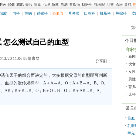
中医
保健
减肥
美容
饮食
心理
急救
自测
查疾病
找医生
找医院
问答
论坛
导航
艾滋病
|
内科
|
性病
|
过敏科
|
心血管
|
耳鼻喉
|
口腔科
|
肛肠科
|
肿瘤科
|
皮
 怎么测试自己的血型
今日
年轻
新闻
2/12/26 11:06 99健康网
分享到：
饮食
女性
种遗传因子的组合而决定的，大多根据父母的血型即可判断
男性
。血型的遗传规律即：A＋A→A、O；A＋B→A、B、O、
育儿
B、AB；B＋B→B、O；B＋O→B、O； B＋AB→B、A、
儿科
A
常见
贫血
乳腺
甲亢