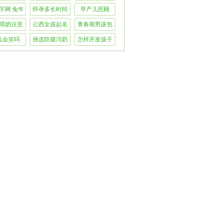
生活么
孩女孩取名
疗方法
字网 兔年
怀孕多长时间
早产儿照顾
会害喜
喂奶注意
公西女孩起名
青春期男孩包
事项
皮过长怎么处
儿会笑吗
挑选防腹泻奶
怎样开发孩子
理
粉
的数理逻辑智
能