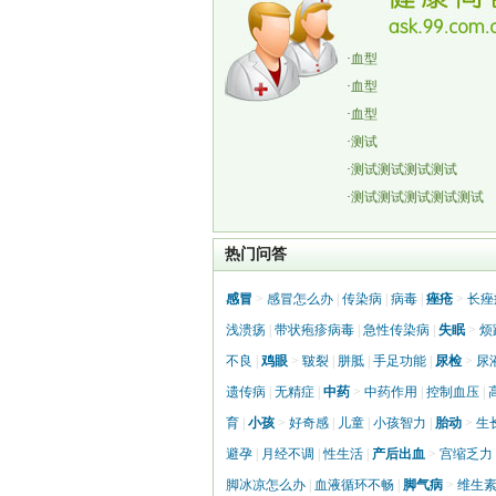
·
血型
·
血型
·
血型
·
测试
·
测试测试测试测试
·
测试测试测试测试测试
热门问答
感冒
>
感冒怎么办
|
传染病
|
病毒
|
痤疮
>
长痤
浅溃疡
|
带状疱疹病毒
|
急性传染病
|
失眠
>
烦
不良
|
鸡眼
>
皲裂
|
胼胝
|
手足功能
|
尿检
>
尿
遗传病
|
无精症
|
中药
>
中药作用
|
控制血压
|
育
|
小孩
>
好奇感
|
儿童
|
小孩智力
|
胎动
>
生
避孕
|
月经不调
|
性生活
|
产后出血
>
宫缩乏力
脚冰凉怎么办
|
血液循环不畅
|
脚气病
>
维生素