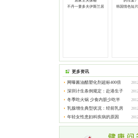
不丹一妻多夫伊斯兰居
韩国情色短
更多资讯
网曝酱油醋塑化剂超标400倍
201
专家：视
深圳计生条例规定：赴港生子
201
算超生
冬季吃火锅 少食内脏少吃半
201
熟食
乳腺增生典型状况：经前乳房
201
胀痛
年轻女性患妇科疾病的原因
201