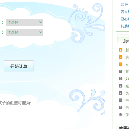
乙肝
高血
冠心
脂肪
总
1
[
新
2
[
男
3
[
女
4
[
育
5
[
妇
6
[
减
7
[
美
8
[
中
9
[
男
10
[
保
健康