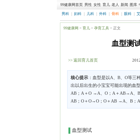
99健康网首页
男性
女性
育儿
老人
新闻
图库
男科
|
妇科
|
儿科
|
外科
|
骨科
|
眼科
|
99健康网
>
育儿
>
孕育工具
> 正文
血型测试
>> 返回育儿首页
201
核心提示
：血型是以A、B、O等三
出以后出生的小宝宝可能出现的血型
AB；A＋O →A、O；A＋AB→A、
AB；O＋O→O；O＋AB →A、B；