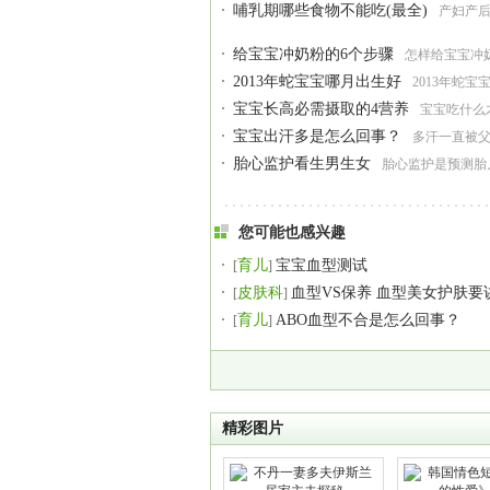
哺乳期哪些食物不能吃(最全)
产妇产
给宝宝冲奶粉的6个步骤
怎样给宝宝冲
2013年蛇宝宝哪月出生好
2013年蛇宝
宝宝长高必需摄取的4营养
宝宝吃什么
宝宝出汗多是怎么回事？
多汗一直被
胎心监护看生男生女
胎心监护是预测胎
您可能也感兴趣
育儿
宝宝血型测试
[
]
皮肤科
血型VS保养 血型美女护肤要
[
]
育儿
ABO血型不合是怎么回事？
[
]
精彩图片